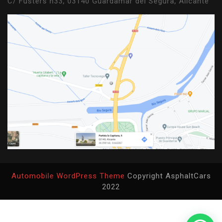
C/ Fusters n33, 03140 Guardamar del Segura, Alicante
Automobile WordPress Theme
Copyright AsphaltCars
2022