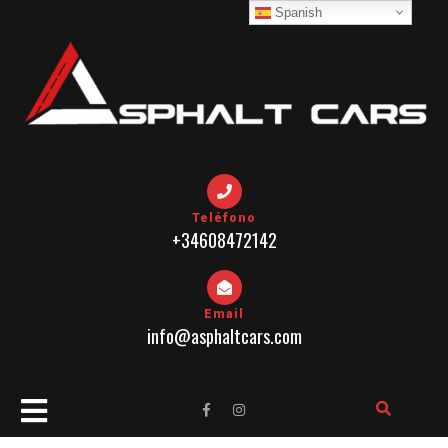
Skip
Spanish
to
content
Teléfono
+34608472142
Email
info@asphaltcars.com
Open