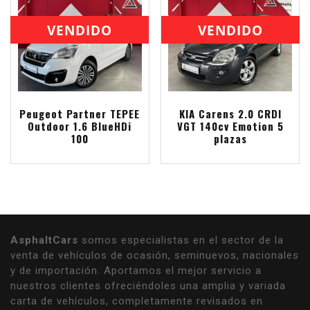
VENDIDO
VENDIDO
Peugeot Partner TEPEE
KIA Carens 2.0 CRDI
Outdoor 1.6 BlueHDi
VGT 140cv Emotion 5
100
plazas
AsphaltCars
somos especialistas en el sector de la
venta de vehículos de ocasión, seminuevos, nacionales
y de importación. Aportamos el mejor servicio a
nuestros clientes ofreciéndoles una amplia y variada
carta de vehículos, completamente revisados en