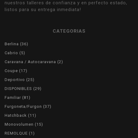
nuestros talleres de confianza y en perfecto estado,
listos para su entrega inmediata!
CATEGORIAS
36
Berlina
36
products
5
Cabrio
5
products
2
Caravana / Autocaravana
2
products
17
Coupe
17
products
25
Deportivo
25
products
29
DISPONIBLES
29
products
81
Familiar
81
products
37
Furgoneta/Furgon
37
products
11
Hatchback
11
products
15
Monovolumen
15
products
1
REMOLQUE
1