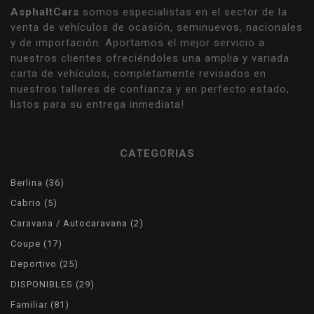
AsphaltCars
somos especialistas en el sector de la
venta de vehículos de ocasión, seminuevos, nacionales
y de importación. Aportamos el mejor servicio a
nuestros clientes ofreciéndoles una amplia y variada
carta de vehículos, completamente revisados en
nuestros talleres de confianza y en perfecto estado,
listos para su entrega inmediata!
CATEGORIAS
36
Berlina
36
products
5
Cabrio
5
products
2
Caravana / Autocaravana
2
products
17
Coupe
17
products
25
Deportivo
25
products
29
DISPONIBLES
29
products
81
Familiar
81