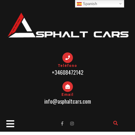
Skip
Spanish
to
content
Teléfono
+34608472142
Email
info@asphaltcars.com
Open