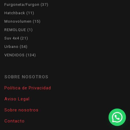
products
37
Furgoneta/Furgon
37
products
11
Hatchback
11
products
15
Monovolumen
15
products
1
REMOLQUE
1
product
21
Suv 4x4
21
products
54
Urbano
54
products
134
VENDIDOS
134
products
SOBRE NOSOTROS
Política de Privacidad
Aviso Legal
Sobre nosotros
¿Necesitas que te asesoremos?
Contacto