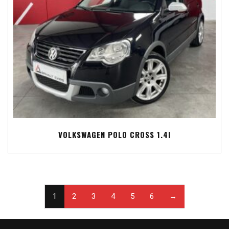
VOLKSWAGEN POLO CROSS 1.4I
1
2
3
4
5
6
→