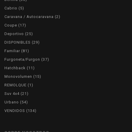
products
5
Cabrio
5
products
2
Caravana / Autocaravana
2
products
17
Coupe
17
products
25
Deportivo
25
products
29
DISPONIBLES
29
products
81
Familiar
81
products
37
Furgoneta/Furgon
37
products
11
Hatchback
11
products
15
Monovolumen
15
products
1
REMOLQUE
1
product
21
Suv 4x4
21
products
54
Urbano
54
products
134
VENDIDOS
134
products