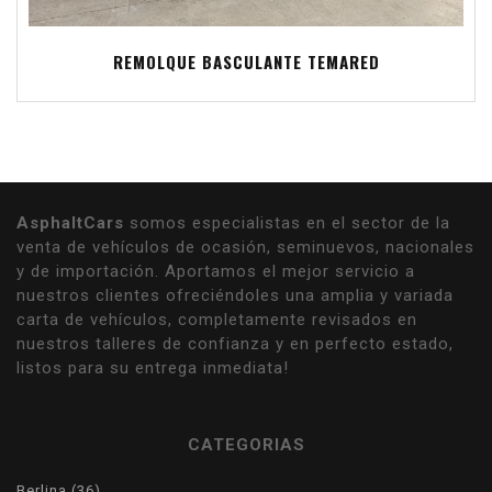
REMOLQUE BASCULANTE TEMARED
AsphaltCars
somos especialistas en el sector de la
venta de vehículos de ocasión, seminuevos, nacionales
y de importación. Aportamos el mejor servicio a
nuestros clientes ofreciéndoles una amplia y variada
carta de vehículos, completamente revisados en
nuestros talleres de confianza y en perfecto estado,
listos para su entrega inmediata!
CATEGORIAS
36
Berlina
36