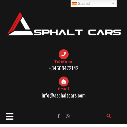
Skip
Spanish
to
content
Teléfono
+34608472142
Email
info@asphaltcars.com
Open