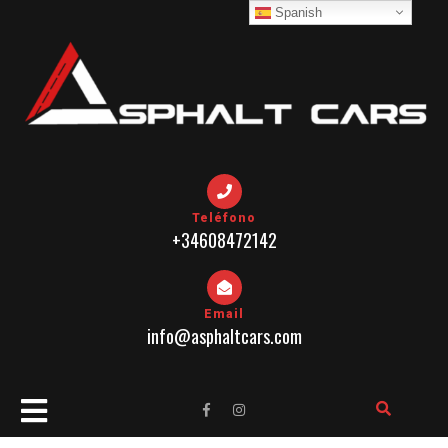
Skip
Spanish
to
content
Teléfono
+34608472142
Email
info@asphaltcars.com
Open