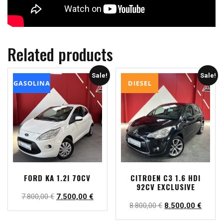
Related products
Sale!
Sale!
GASOLINA
DIESEL
FORD KA 1.2I 70CV
CITROEN C3 1.6 HDI
92CV EXCLUSIVE
7.800,00
€
7.500,00
€
8.800,00
€
8.500,00
€