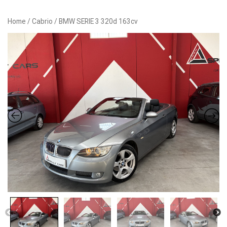
Button
Home
/
Cabrio
/ BMW SERIE 3 320d 163cv