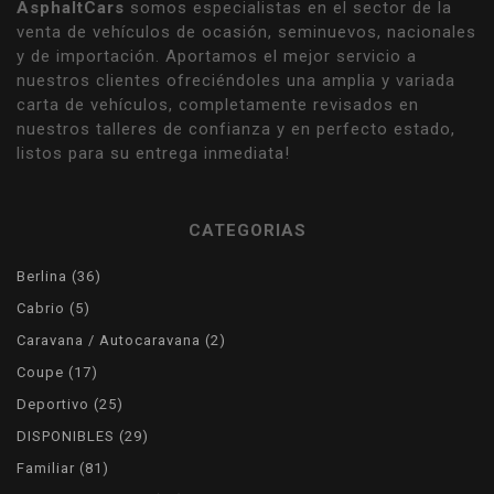
AsphaltCars
somos especialistas en el sector de la
venta de vehículos de ocasión, seminuevos, nacionales
y de importación. Aportamos el mejor servicio a
nuestros clientes ofreciéndoles una amplia y variada
carta de vehículos, completamente revisados en
nuestros talleres de confianza y en perfecto estado,
listos para su entrega inmediata!
CATEGORIAS
36
Berlina
36
products
5
Cabrio
5
products
2
Caravana / Autocaravana
2
products
17
Coupe
17
products
25
Deportivo
25
products
29
DISPONIBLES
29
products
81
Familiar
81
products