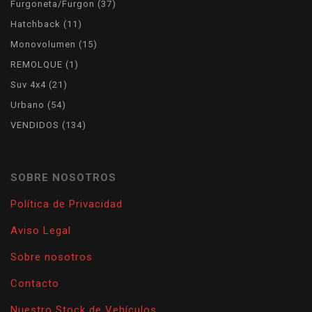
37
Furgoneta/Furgon
37
products
11
Hatchback
11
products
15
Monovolumen
15
products
1
REMOLQUE
1
product
21
Suv 4x4
21
products
54
Urbano
54
products
134
VENDIDOS
134
products
SOBRE NOSOTROS
Política de Privacidad
Aviso Legal
Sobre nosotros
Contacto
Nuestro Stock de Vehículos