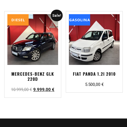
Sale!
DIESEL
GASOLINA
MERCEDES-BENZ GLK
FIAT PANDA 1.2I 2010
220D
5.500,00
€
10.999,00
€
9.999,00
€