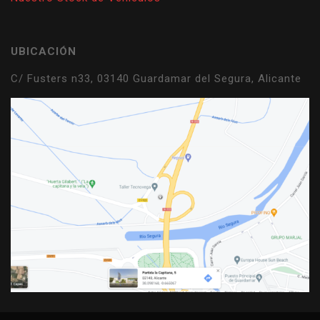
UBICACIÓN
C/ Fusters n33, 03140 Guardamar del Segura, Alicante