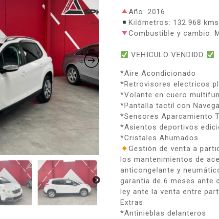
Año: 2016
Kilómetros: 132.968 km
Combustible y cambio: M
.
VEHICULO VENDIDO
*Aire Acondicionado
*Retrovisores electricos p
*Volante en cuero multifu
*Pantalla tactil con Naveg
*Sensores Aparcamiento 
*Asientos deportivos edici
*Cristales Ahumados.
Gestión de venta a partic
los mantenimientos de acei
anticongelante y neumátic
garantia de 6 meses ante d
ley ante la venta entre part
Extras:
*Antinieblas delanteros