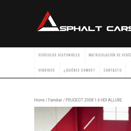
Skip
to
content
VEHÍCULOS DISPONIBLES
MATRICULACIÓN DE VEHÍ
VENDIDOS
¿QUIÉNES SOMOS?
CONTACTO
Home
/
Familiar
/ PEUGEOT 2008 1.6 HDI ALLURE