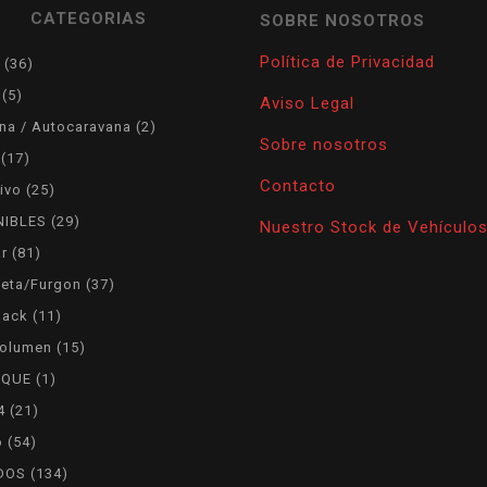
CATEGORIAS
SOBRE NOSOTROS
Política de Privacidad
36
36
products
5
5
Aviso Legal
products
2
na / Autocaravana
2
Sobre nosotros
products
17
17
products
Contacto
25
ivo
25
products
29
NIBLES
29
Nuestro Stock de Vehículo
products
81
ar
81
products
37
eta/Furgon
37
products
11
back
11
products
15
olumen
15
products
1
LQUE
1
product
21
4
21
products
54
o
54
products
134
DOS
134