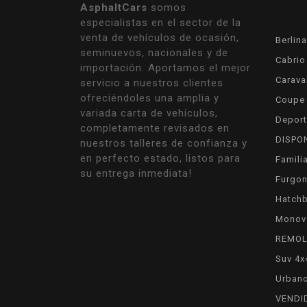
AsphaltCars
somos
especialistas en el sector de la
venta de vehículos de ocasión,
Berlina
seminuevos, nacionales y de
Cabrio
importación. Aportamos el mejor
Carava
servicio a nuestros clientes
ofreciéndoles una amplia y
Coupe
variada carta de vehículos,
Deport
completamente revisados en
DISPO
nuestros talleres de confianza y
en perfecto estado, listos para
Famili
su entrega inmediata!
Furgon
Hatch
Monov
REMO
Suv 4x
Urban
VENDI