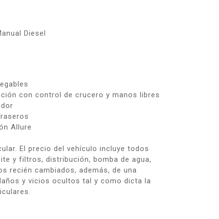
s
anual Diesel
legables
nción con control de crucero y manos libres
ador
Traseros
ón Allure
ular. El precio del vehículo incluye todos
te y filtros, distribución, bomba de agua,
os recién cambiados, además, de una
años y vicios ocultos tal y como dicta la
iculares.