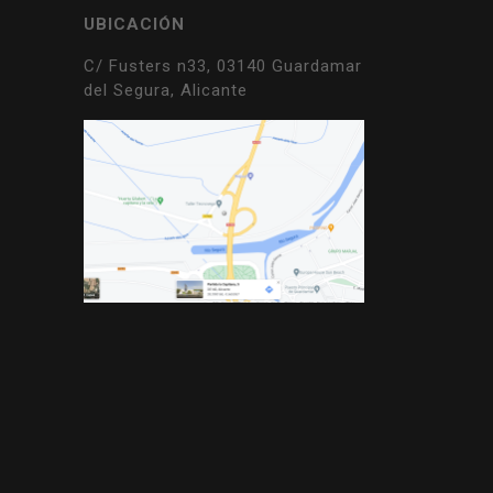
UBICACIÓN
C/ Fusters n33, 03140 Guardamar
del Segura, Alicante
s