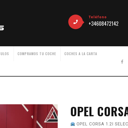
Teléfono
+34608472142
CULOS
COMPRAMOS TU COCHE
COCHES A LA CARTA
OPEL CORSA
OPEL CORSA 1.2I SELE