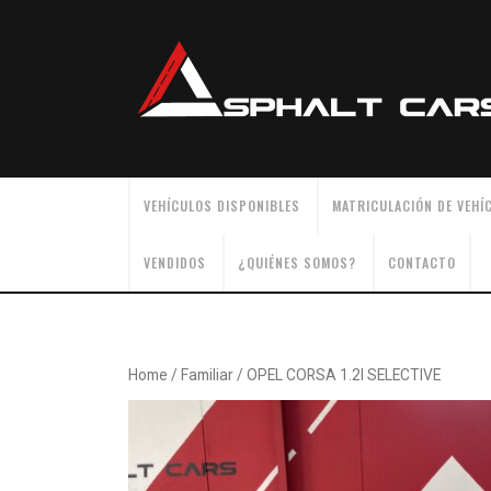
Skip
to
content
VEHÍCULOS DISPONIBLES
MATRICULACIÓN DE VEHÍ
VENDIDOS
¿QUIÉNES SOMOS?
CONTACTO
Home
/
Familiar
/ OPEL CORSA 1.2I SELECTIVE