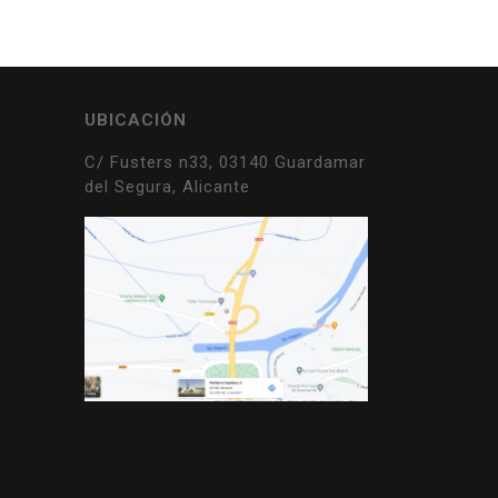
UBICACIÓN
C/ Fusters n33, 03140 Guardamar
del Segura, Alicante
s