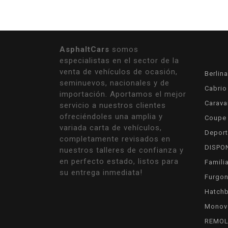
AsphaltCars
somos
especialistas en el sector de la
venta de vehículos de ocasión,
Berlina
seminuevos, nacionales y de
Cabrio
importación. Aportamos el mejor
Carava
servicio a nuestros clientes
ofreciéndoles una amplia y
Coupe
variada carta de vehículos,
Deport
completamente revisados en
DISPO
nuestros talleres de confianza y
en perfecto estado, listos para
Famili
su entrega inmediata!
Furgon
Hatch
Monov
REMO