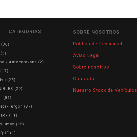
CATEGORIAS
SOBRE NOSOTROS
Política de Privacidad
36
36
products
5
5
Aviso Legal
products
2
na / Autocaravana
2
Sobre nosotros
products
17
17
products
Contacto
25
ivo
25
products
29
NIBLES
29
Nuestro Stock de Vehículo
products
81
ar
81
products
37
eta/Furgon
37
products
11
back
11
products
15
olumen
15
products
1
LQUE
1