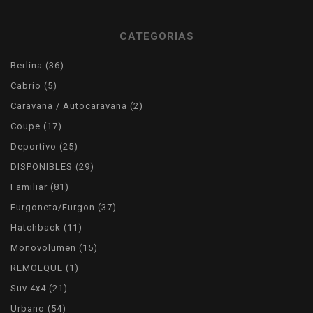
CATEGORIAS
36
Berlina
36
products
5
Cabrio
5
products
2
Caravana / Autocaravana
2
products
17
Coupe
17
products
25
Deportivo
25
products
29
DISPONIBLES
29
products
81
Familiar
81
products
37
Furgoneta/Furgon
37
products
11
Hatchback
11
products
15
Monovolumen
15
products
1
REMOLQUE
1
product
21
Suv 4x4
21
products
54
Urbano
54