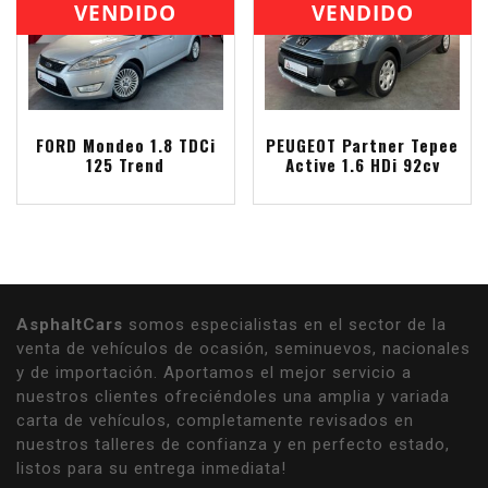
VENDIDO
VENDIDO
FORD Mondeo 1.8 TDCi
PEUGEOT Partner Tepee
125 Trend
Active 1.6 HDi 92cv
AsphaltCars
somos especialistas en el sector de la
venta de vehículos de ocasión, seminuevos, nacionales
y de importación. Aportamos el mejor servicio a
nuestros clientes ofreciéndoles una amplia y variada
carta de vehículos, completamente revisados en
nuestros talleres de confianza y en perfecto estado,
listos para su entrega inmediata!