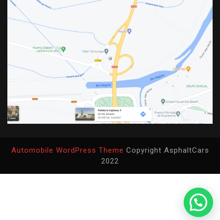
Automobile WordPress Theme
Copyright AsphaltCars
2022