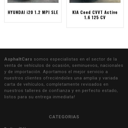
HYUNDAI i20 1.2 MPI SLE
KIA Ceed CVVT Active
1.6 125 CV
AsphaltCars
somos especialistas en el sector de la
venta de vehículos de ocasión, seminuevos, nacionales
y de importación. Aportamos el mejor servicio a
nuestros clientes ofreciéndoles una amplia y variada
carta de vehículos, completamente revisados en
nuestros talleres de confianza y en perfecto estado,
listos para su entrega inmediata!
CATEGORIAS