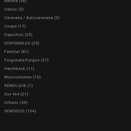
36
Berlina
36
products
5
Cabrio
5
products
2
Caravana / Autocaravana
2
products
17
Coupe
17
products
25
Deportivo
25
products
29
DISPONIBLES
29
products
81
Familiar
81
products
37
Furgoneta/Furgon
37
products
11
Hatchback
11
products
15
Monovolumen
15
products
1
REMOLQUE
1
product
21
Suv 4x4
21
products
54
Urbano
54
products
134
VENDIDOS
134
products