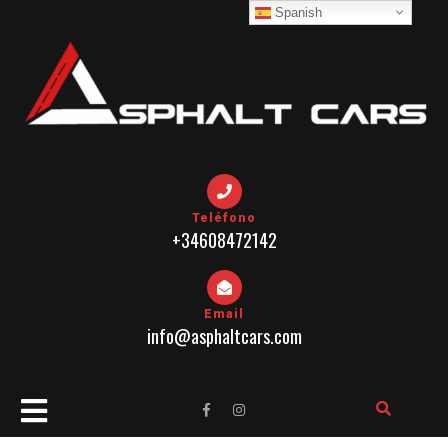
Skip
Spanish
to
content
Teléfono
+34608472142
Email
info@asphaltcars.com
Open