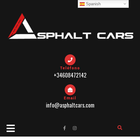
Skip
Spanish
to
content
Teléfono
+34608472142
Email
info@asphaltcars.com
Open