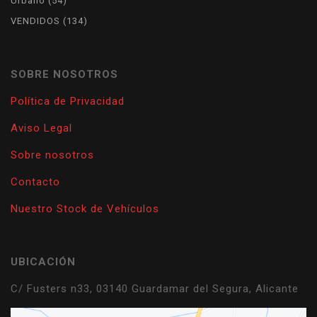
Urbano
54
products
134
VENDIDOS
134
products
SOBRE NOSOTROS
Política de Privacidad
Aviso Legal
Sobre nosotros
Contacto
Nuestro Stock de Vehículos
UBICACIÓN
C/ Fusters n33, 03140 Guardamar del Segura, Alicante