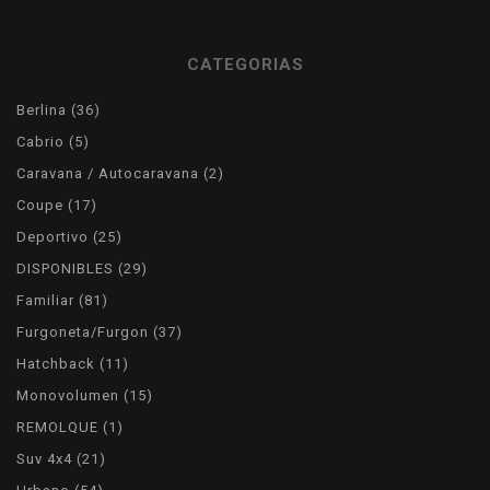
CATEGORIAS
36
Berlina
36
products
5
Cabrio
5
products
2
Caravana / Autocaravana
2
products
17
Coupe
17
products
25
Deportivo
25
products
29
DISPONIBLES
29
products
81
Familiar
81
products
37
Furgoneta/Furgon
37
products
11
Hatchback
11
products
15
Monovolumen
15
products
1
REMOLQUE
1
product
21
Suv 4x4
21
products
54