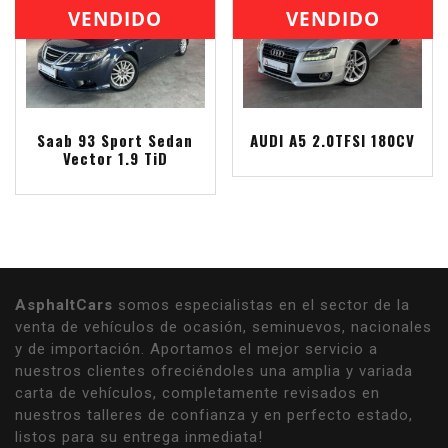
VENDIDO
VENDIDO
Saab 93 Sport Sedan
AUDI A5 2.0TFSI 180CV
Vector 1.9 TiD
AsphaltCars
somos especialistas en el sector de la
venta de vehículos de ocasión, seminuevos, nacionales
y de importación. Aportamos el mejor servicio a
nuestros clientes ofreciéndoles una amplia y variada
carta de vehículos, completamente revisados en
nuestros talleres de confianza y en perfecto estado,
listos para su entrega inmediata!