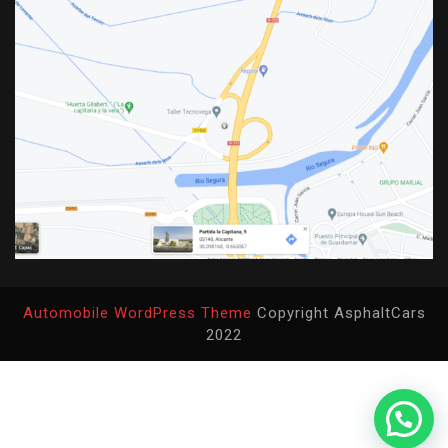
Automobile WordPress Theme
Copyright AsphaltCars
2022