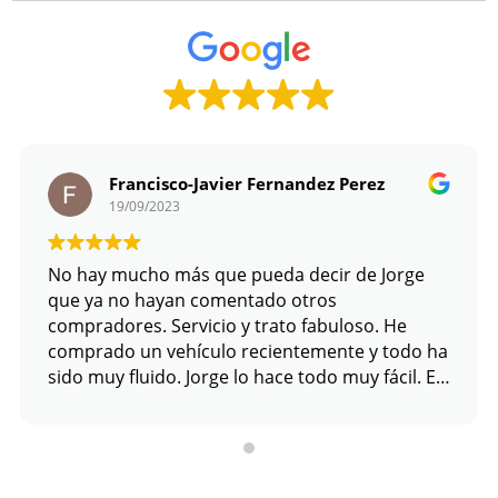
Francisco-Javier Fernandez Perez
19/09/2023
No hay mucho más que pueda decir de Jorge
que ya no hayan comentado otros
compradores. Servicio y trato fabuloso. He
comprado un vehículo recientemente y todo ha
sido muy fluido. Jorge lo hace todo muy fácil. Es
una persona joven pero que pone toda su
intención y energía en hacer las cosas bien, y es
de agradecer. Yo le definiría como alguien que
prefiere perder una venta puntual a perder un