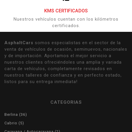
KMS CERTIFICADOS
Nuestros vehículos cuentan con los kilómetros
certificados.
AsphaltCars
somos especialistas en el sector de la
venta de vehículos de ocasión, seminuevos, nacionales
y de importación. Aportamos el mejor servicio a
nuestros clientes ofreciéndoles una amplia y variada
carta de vehículos, completamente revisados en
nuestros talleres de confianza y en perfecto estado,
listos para su entrega inmediata!
CATEGORIAS
Berlina
36
Cabrio
5
Caravana / Autocaravana
2