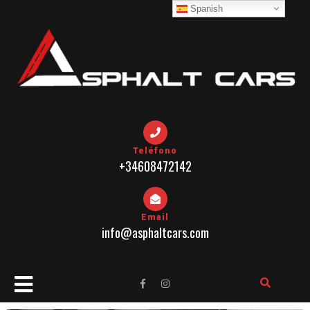
Spanish
Teléfono
+34608472142
Email
info@asphaltcars.com