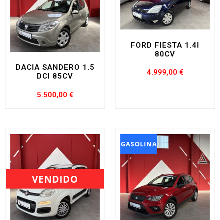
FORD FIESTA 1.4I
80CV
DACIA SANDERO 1.5
4.999,00
€
DCI 85CV
5.500,00
€
GASOLINA
VENDIDO