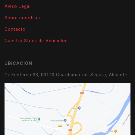
Aviso Legal
Sobre nosotros
Contacto
Nuestro Stock de Vehículos
UBICACIÓN
C/ Fusters n33, 03140 Guardamar del Segura, Alicante