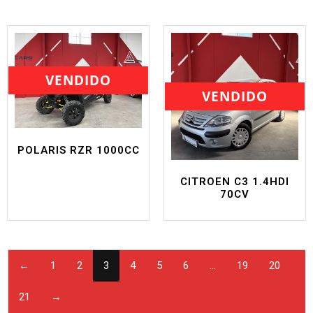
VENDIDO
VENDIDO
POLARIS RZR 1000CC
CITROEN C3 1.4HDI
70CV
←
1
2
3
4
5
6
…
19
20
21
→